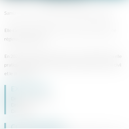
Samia est avocate au barreau de Bruxelles depuis 2023.
Elle s’intéresse particulièrement aux modes alternatifs de
règlement des litiges.
En 2026, elle a rejoint Perspectives Law & Mediation, où elle
pratique principalement le droit des entreprises, le droit civil
et le droit pénal
EXPERTISES
Droit des entreprises
Droit civil
Droit pénal
COORDONNÉES