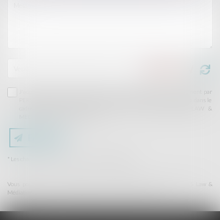
J'accepte que les informations saisies soient traitées informatiquement par
PERSPECTIVES-LAW & MEDIATION et l'hébergeur du présent site dans le
cadre de ma demande et de la relation avec PERSPECTIVES-LAW &
MEDIATION qui peut en découler.
Envoyer
* Les champs suivis d'un astérisque sont obligatoires.
Vous pouvez exercer vos droits en vous adressant à : PERSPECTIVES Law &
Médiation | avenue Franklin Roosevelt 186/9 - 1000 Bruxelles