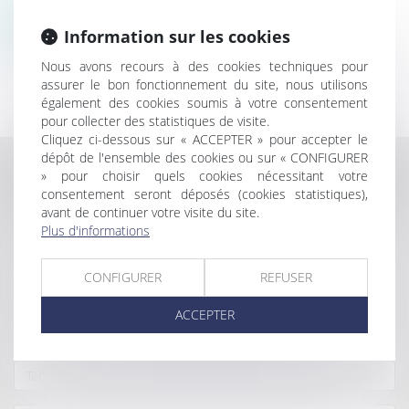
e-mail :
sk@perspectives.legal
Information sur les cookies
Ligne directe :
+32.4.88.93.34.67
Nous avons recours à des cookies techniques pour
assurer le bon fonctionnement du site, nous utilisons
également des cookies soumis à votre consentement
pour collecter des statistiques de visite.
Cliquez ci-dessous sur « ACCEPTER » pour accepter le
dépôt de l'ensemble des cookies ou sur « CONFIGURER
» pour choisir quels cookies nécessitant votre
CONTACTER SAMIA KRISSANE
consentement seront déposés (cookies statistiques),
avant de continuer votre visite du site.
Plus d'informations
CONFIGURER
REFUSER
ACCEPTER