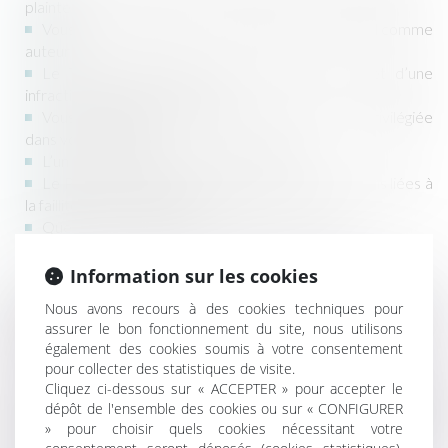
plainte ?
Vous êtes assigné devant le Tribunal correctionnel comme
auteur ?
Le Tribunal de Police vous convoque au sujet d’une
infraction au Code de la route ?
Vous souhaitez qu’une médiation pénale soit privilégiée
dans votre dossier ?
L’un de vos proches vient d’être arrêté ?
Le Procureur du Roi vous reproche des infractions liées à
la faillite de votre société ?
Quelqu’un a utilisé votre identité à votre insu ?
Information sur les cookies
Toutes ces situations peuvent être impressionnantes et vous
Nous avons recours à des cookies techniques pour
donner le sentiment d’être fort démunis, au-delà des
assurer le bon fonctionnement du site, nous utilisons
implications émotionnelles diverses que cela peut avoir.
également des cookies soumis à votre consentement
pour collecter des statistiques de visite.
Cliquez ci-dessous sur « ACCEPTER » pour accepter le
Les avocats de
Perspectives Law & Mediation
sont là pour
dépôt de l'ensemble des cookies ou sur « CONFIGURER
vous informer sur la procédure et sur vos droits, pour vous
» pour choisir quels cookies nécessitant votre
assister devant les Tribunaux et dans toutes les démarches