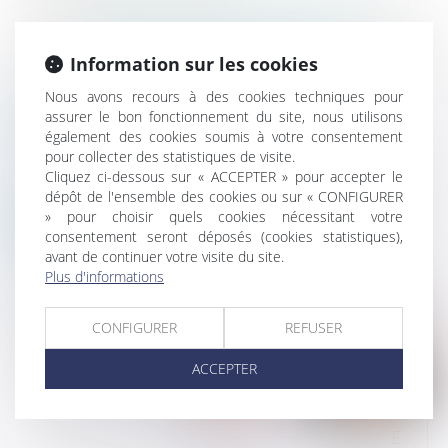
Le cabinet
PERSPECTIVES LAW & MEDIATION
peut vous
aider pour toutes vos problématiques liées au droit de la
Information sur les cookies
famille.
Nous avons recours à des cookies techniques pour
assurer le bon fonctionnement du site, nous utilisons
également des cookies soumis à votre consentement
pour collecter des statistiques de visite.
Cliquez ci-dessous sur « ACCEPTER » pour accepter le
VOS AVOCATS SPÉCIALISÉS EN
dépôt de l'ensemble des cookies ou sur « CONFIGURER
» pour choisir quels cookies nécessitant votre
DROIT DE LA FAMILLE
consentement seront déposés (cookies statistiques),
avant de continuer votre visite du site.
Plus d'informations
CONFIGURER
REFUSER
SANDRINE
ACCEPTER
HUBLAU
JULIE
CANDICE