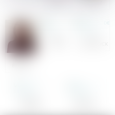
WOLFF
FASTREZ
RENA
ALIX
ASLAN
DE BERGEYCK
MARIE
BERQUIN
VICTORIA
NELL
DE VUYST
VERHEYDEN