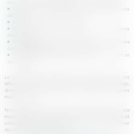
connaître vos droit et obligations et ceux de vos enfants.
Vous avez un projet d’adoption mais ne savez pas où vous
adresser.
Vous souhaitez reconnaître un enfant.
Vous vous mariez et désirez régler vos conventions
matrimoniales.
Vous héritez mais ne savez pas ce que cela engendrera
comme obligations et droits dans votre chef.
Vous souhaitez protéger vos enfants et votre conjoint en
cas de décès.
Le droit familial et patrimonial de la famille recouvrent ces
différents aspects qui sont traités au sein du cabinet : mariage,
divorce, séparation, filiation, successions, régimes
matrimoniaux, …
Notre approche favorisera en premier lieu le recours aux
modes alternatifs de règlements des conflits (médiation, droit
collaboratif) mais pourra également consister en une défense
devant les Tribunaux si nécessaire.